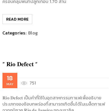
ครอบคลุมพื้นที่ปลูกเกือบ 1.70 ล้าน
READ MORE
Categories:
Blog
” 𝐑𝐢𝐨 𝐃𝐞𝐟𝐞𝐜𝐭 “
18
751
MAY
𝐑𝐢𝐨 𝐃𝐞𝐟𝐞𝐜𝐭 เป็นคำที่ใช้ในอุตสาหกรรมกาแฟเพื่ออธิบาย
ประเภทของข้อบกพร่องที่สามารถเกิดขึ้นได้ในเมล็ดกาแฟ
จากภูมิภาค 𝐑𝐢𝐨 𝐝𝐞 𝐉𝐚𝐧𝐞𝐢𝐫𝐨 ของบราซิล