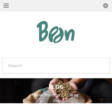
BLOG
Bean Importer
›
Blog